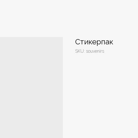
Стикерпак
SKU:
souvenirs